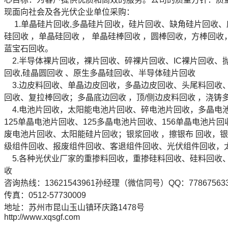
现面向社会及各光伏企业单位采购：
1.单晶硅片回收,多晶硅片回收，硅片回收、缺角硅片回收
硅回收 ，单晶硅回收 ， 单晶硅棒回收 ，圆棒回收，方棒回
蓝宝石回收。
2.半导体裸片回收，裸片回收、碎裸片回收、IC裸片回收、抛
回收,硅晶圆回收 、原生多晶硅回收、半导体硅片回收
3.边皮料回收、单晶边皮回收，多晶边皮回收、头尾料回收、
回收、复拉棒回收；多晶底边回收 ，顶/侧边皮料回收 ，浇铸
4.电池片回收，太阳能电池片回收、碎电池片回收，多晶电
125单晶电池片回收、125多晶电池片回收、156单晶电池片
废电池片回收、太阳能硅片回收；银浆回收 ，擦银布 回收，银
级组件回收、报废组件回收、客退组件回收、光伏组件回收，
5.各种光伏业厂家的重掺料回收，重掺硅料回收、硅料回收
收
咨询热线：13621543961孙经理（微信同号）QQ：77867563
传真：0512-57730009
地址：苏州市昆山玉山镇环庆路1478号
http://www.xqsgf.com